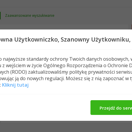
Zaawansowane wyszukiwanie
owna Użytkowniczko,
Szanowny Użytkowniku,
 o najwyższe standardy ochrony Twoich danych osobowych, 
u z wejściem w życie Ogólnego Rozporządzenia o Ochronie 
Nowe posty
FAQ
Kalendarz
Spełeczn
ych (RODO) zaktualizowaliśmy politykę prywatności serwis
wując ją do nowych regulacji. Możesz się z nią zapoznać w 
:
Kliknij tutaj
Pynia80's Activity
Wpisy w profilu
O Mnie
Zna
All
Pynia80
Znajomi
Photos
Przejdź do ser
No Recent Activity