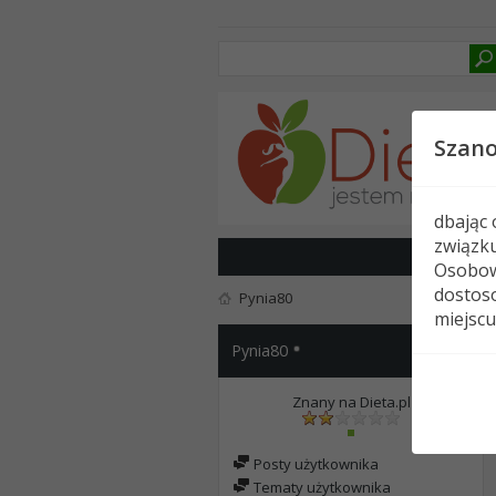
Szan
dbając
związk
Osobow
dostoso
Pynia80
miejscu
Pynia80
Znany na Dieta.pl
Posty użytkownika
Tematy użytkownika