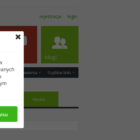
rejestracja
login
forum
blogi
w
Danych
ość
Ustawienia
Szybkie linki
u
tym
jomi
Media
wisu