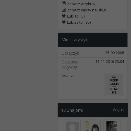
Zobacz artykuły
Zobacz wpisy na Blogu
Lubi to! (5)
Lubisz to! (35)
Mini statystyki
25-09-2008
Dołączył
11-11-2016
23:04
Ostatnio
aktywny
Awatar
Więcej
10
Znajomi