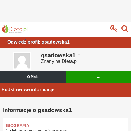
Odwiedź profil: gsadowska1
gsadowska1
Znany na Dieta.pl
O Mnie
...
Podstawowe informacje
Informacje o gsadowska1
BIOGRAFIA
35 letnia żona i mama 2 urwisów