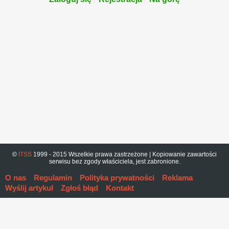
©
ITSS
1999 - 2015 Wszelkie prawa zastrzeżone | Kopiowanie zawartości
serwisu bez zgody właściciela, jest zabronione.
O nas
Regulamin
Polityka prywatności
Reklama
Wyślij artykuł
Zgłoś błąd
Kontakt