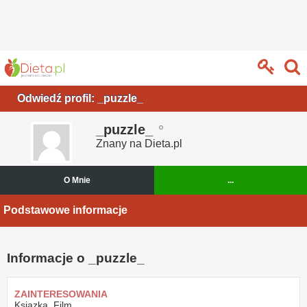
Odwiedź profil: _puzzle_
_puzzle_
Znany na Dieta.pl
O Mnie
...
Podstawowe informacje
Informacje o _puzzle_
ZAINTERESOWANIA
Ksiazka, Film,