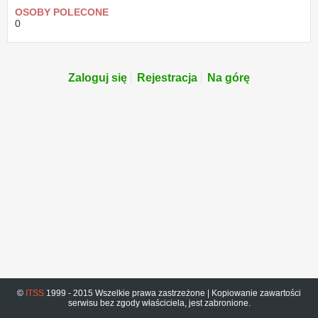
OSOBY POLECONE
0
Zaloguj się
Rejestracja
Na górę
©
ITSS
1999 - 2015 Wszelkie prawa zastrzeżone | Kopiowanie zawartości
serwisu bez zgody właściciela, jest zabronione.