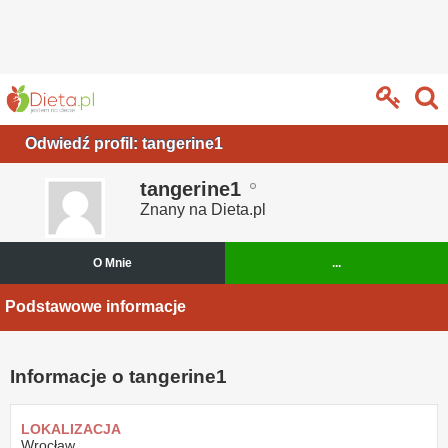
Odwiedź profil: tangerine1
tangerine1
Znany na Dieta.pl
O Mnie
...
Podstawowe informacje
Informacje o tangerine1
LOKALIZACJA
Wrocław