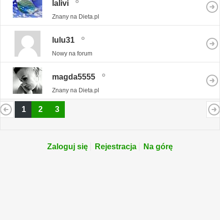
lalivi
Znany na Dieta.pl
lulu31
Nowy na forum
magda5555
Znany na Dieta.pl
1
2
3
Zaloguj się
Rejestracja
Na górę