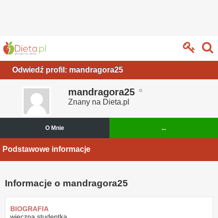
Odwiedź profil: mandragora25
mandragora25
Znany na Dieta.pl
O Mnie
...
Podstawowe informacje
Informacje o mandragora25
BIOGRAFIA
wieczna studentka