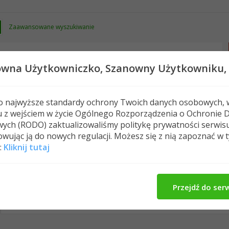
Zaawansowane wyszukiwanie
owna Użytkowniczko,
Szanowny Użytkowniku,
 o najwyższe standardy ochrony Twoich danych osobowych, 
u z wejściem w życie Ogólnego Rozporządzenia o Ochronie 
Nowe posty
FAQ
Kalendarz
Spełeczn
ych (RODO) zaktualizowaliśmy politykę prywatności serwis
wując ją do nowych regulacji. Możesz się z nią zapoznać w 
:
Kliknij tutaj
Yoleese's Activity
O Mnie
Znajomi
Me
All
Yoleese
Znajomi
Photos
Przejdź do ser
No Recent Activity