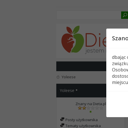
Szan
dbając
związk
Osobow
dostoso
Yoleese
miejscu
Yoleese
Znany na Dieta.pl
Posty użytkownika
Tematy użytkownika