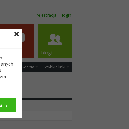
rejestracja
login
forum
blogi
w
Danych
ość
Ustawienia
Szybkie linki
u
tym
dia
wisu