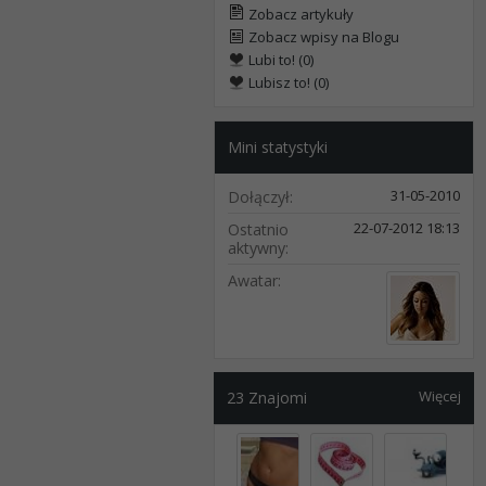
Zobacz artykuły
Zobacz wpisy na Blogu
Lubi to! (0)
Lubisz to! (0)
Mini statystyki
31-05-2010
Dołączył
22-07-2012
18:13
Ostatnio
aktywny
Awatar
Więcej
23
Znajomi