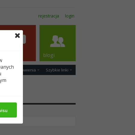
rejestracja
login
forum
blogi
w
Danych
ość
Ustawienia
Szybkie linki
u
tym
dia
wisu