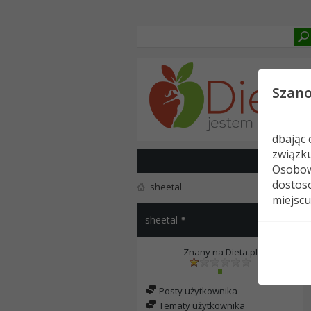
Szan
dbając
związk
Osobow
dostoso
sheetal
miejscu
sheetal
Znany na Dieta.pl
Posty użytkownika
Tematy użytkownika