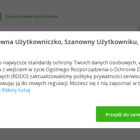
Zaawansowane wyszukiwanie
owna Użytkowniczko,
Szanowny Użytkowniku,
 o najwyższe standardy ochrony Twoich danych osobowych, 
u z wejściem w życie Ogólnego Rozporządzenia o Ochronie 
Nowe posty
FAQ
Kalendarz
Spełeczn
ych (RODO) zaktualizowaliśmy politykę prywatności serwis
wując ją do nowych regulacji. Możesz się z nią zapoznać w 
:
Kliknij tutaj
sheetal's Activity
O Mnie
Znajomi
Me
All
sheetal
Znajomi
Photos
Przejdź do ser
No Recent Activity