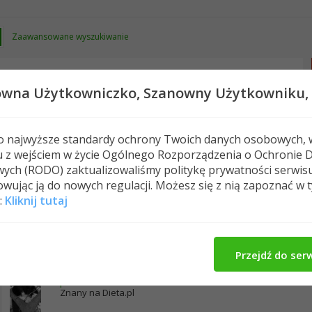
Zaawansowane wyszukiwanie
owna Użytkowniczko,
Szanowny Użytkowniku,
 o najwyższe standardy ochrony Twoich danych osobowych, 
u z wejściem w życie Ogólnego Rozporządzenia o Ochronie 
Nowe posty
FAQ
Kalendarz
Spełeczn
ych (RODO) zaktualizowaliśmy politykę prywatności serwis
wując ją do nowych regulacji. Możesz się z nią zapoznać w 
:
Kliknij tutaj
olazasada19's Activity
Wpisy w profilu
O Mnie
27
Znajomi
Przejdź do ser
polaszea
Znany na Dieta.pl