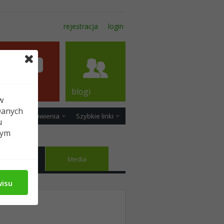
rejestracja
login
forum
blogi
w
Danych
ość
Ustawienia
Szybkie linki
u
tym
Znajomi
Media
wisu