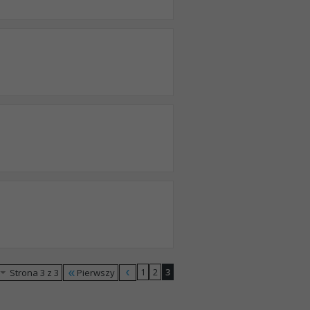
1
2
3
Pierwszy
Strona 3 z 3