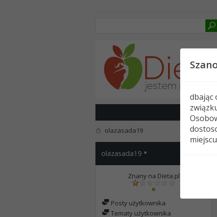
Szan
dbając
związk
Osobow
dostoso
olazasada19
miejscu
olazasada19
Znany na Dieta.pl
Posty użytkownika
Tematy użytkownika