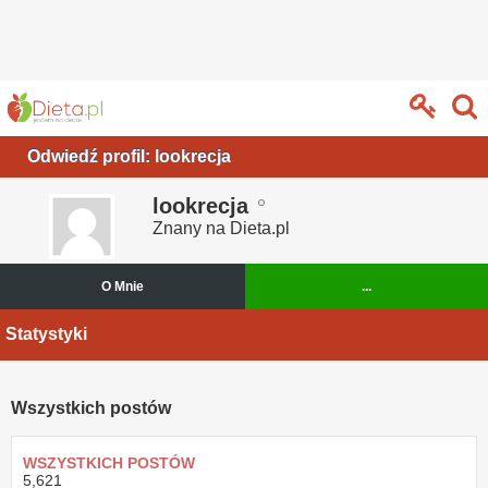
Odwiedź profil: lookrecja
lookrecja
Znany na Dieta.pl
O Mnie
...
Statystyki
Wszystkich postów
WSZYSTKICH POSTÓW
5,621