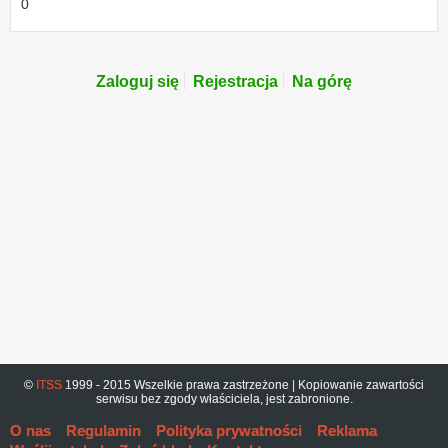
0
Zaloguj się
Rejestracja
Na górę
©
ITSS
1999 - 2015 Wszelkie prawa zastrzeżone | Kopiowanie zawartości
serwisu bez zgody właściciela, jest zabronione.
O nas
Regulamin
Polityka prywatności
Reklama