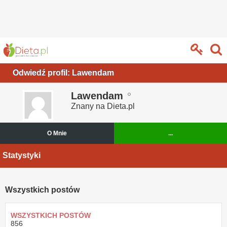
Odwiedź profil: Lawendam
Lawendam
Znany na Dieta.pl
O Mnie
...
Statystyki
Wszystkich postów
WSZYSTKICH POSTÓW
856