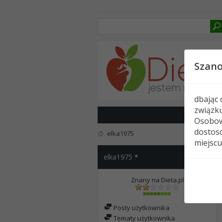
Szan
dbając
związk
Osobow
dostoso
elka1975
miejscu
elka1975
Znany na Dieta.pl
Posty użytkownika
Tematy użytkownika