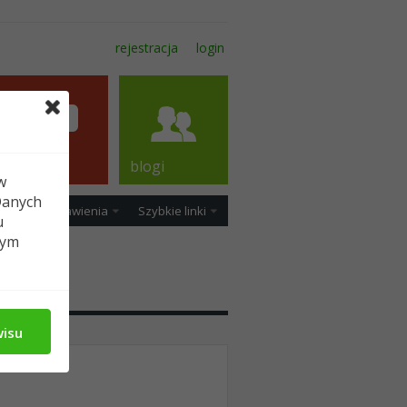
rejestracja
login
forum
blogi
w
Danych
ość
Ustawienia
Szybkie linki
u
tym
dia
wisu