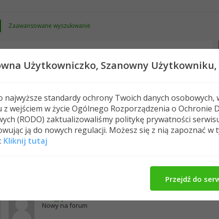
Zaawansowane wyszukiwanie
owna Użytkowniczko,
Szanowny Użytkowniku,
 o najwyższe standardy ochrony Twoich danych osobowych, 
u z wejściem w życie Ogólnego Rozporządzenia o Ochronie 
Nowe posty
FAQ
Kalendarz
Spełeczn
ych (RODO) zaktualizowaliśmy politykę prywatności serwis
wując ją do nowych regulacji. Możesz się z nią zapoznać w 
:
Kliknij tutaj
elka1975's Activity
O Mnie
Znajomi
Me
66
Znajomi
Przejdź do ser
izka_pyzka
Nowy na forum