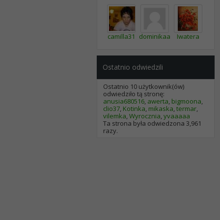
camilla31
dominikaa1987
Iwatera
Ostatnio odwiedzili
Ostatnio 10 użytkownik(ów)
odwiedziło tą stronę:
anusia680516
,
awerta
,
bigmoona
,
clio37
,
Kotinka
,
mikaska
,
termar
,
vilemka
,
Wyrocznia
,
yvaaaaa
Ta strona była odwiedzona
3,961
razy.