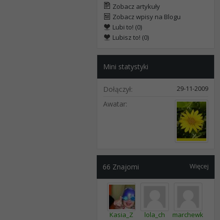
Zobacz artykuły
Zobacz wpisy na Blogu
Lubi to! (0)
Lubisz to! (0)
Mini statystyki
29-11-2009
Dołączył
Awatar
Więcej
66
Znajomi
Kasia_Z
lola_ch
marchewkaaa