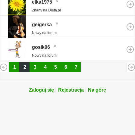
elka1975
Znany na Dieta.pl
geigerka
Nowy na forum
gosik06
Nowy na forum
1
2
3
4
5
6
7
Zaloguj się
Rejestracja
Na górę