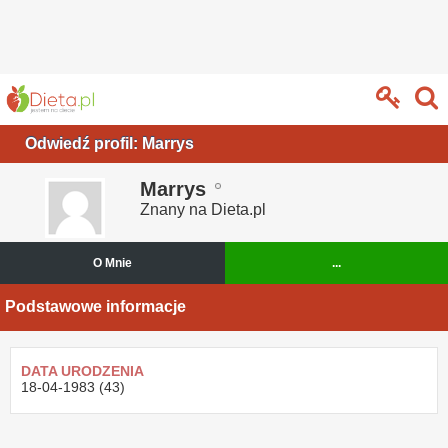
Odwiedź profil: Marrys
Marrys
Znany na Dieta.pl
O Mnie
...
Podstawowe informacje
DATA URODZENIA
18-04-1983 (43)