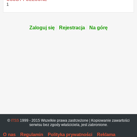
1
Zaloguj się
Rejestracja
Na górę
©
ITSS
1999 - 2015 Wszelkie prawa zastrzeżone | Kopiowanie zawartości
serwisu bez zgody właściciela, jest zabronione.
O nas
Regulamin
Polityka prywatności
Reklama