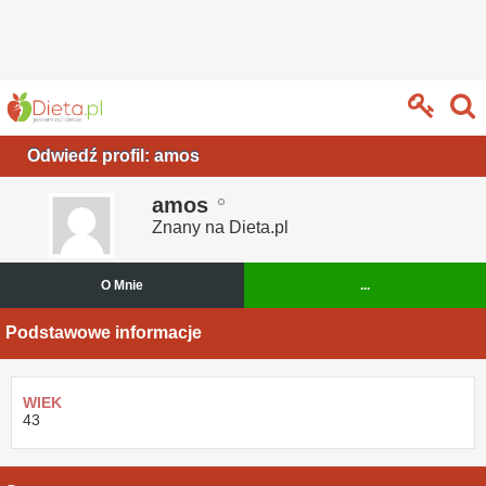
Odwiedź profil: amos
amos
Znany na Dieta.pl
O Mnie
...
Podstawowe informacje
WIEK
43