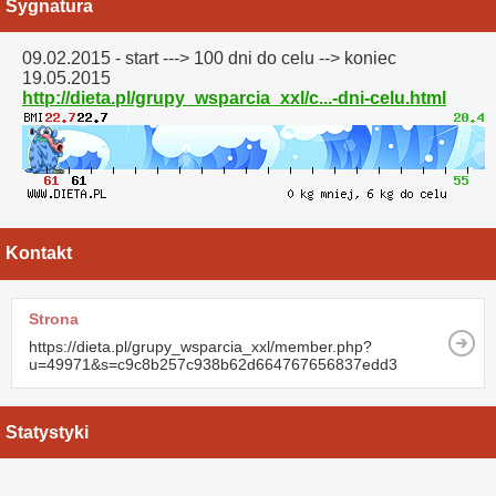
Sygnatura
09.02.2015 - start ---> 100 dni do celu --> koniec
19.05.2015
http://dieta.pl/grupy_wsparcia_xxl/c...-dni-celu.html
Kontakt
Strona
https://dieta.pl/grupy_wsparcia_xxl/member.php?
u=49971&s=c9c8b257c938b62d664767656837edd3
Statystyki