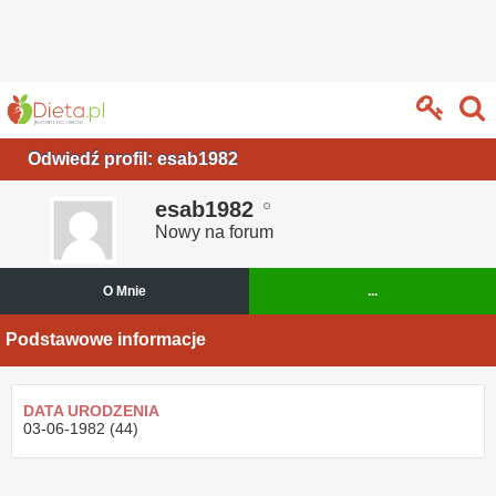
Odwiedź profil: esab1982
esab1982
Nowy na forum
O Mnie
...
Podstawowe informacje
DATA URODZENIA
03-06-1982 (44)