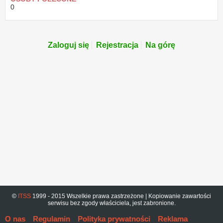
0
Zaloguj się
Rejestracja
Na górę
©
ITSS
1999 - 2015 Wszelkie prawa zastrzeżone | Kopiowanie zawartości
serwisu bez zgody właściciela, jest zabronione.
O nas
Regulamin
Polityka prywatności
Reklama