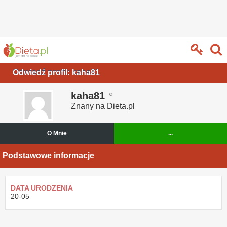
Odwiedź profil: kaha81
kaha81
Znany na Dieta.pl
O Mnie
...
Podstawowe informacje
DATA URODZENIA
20-05