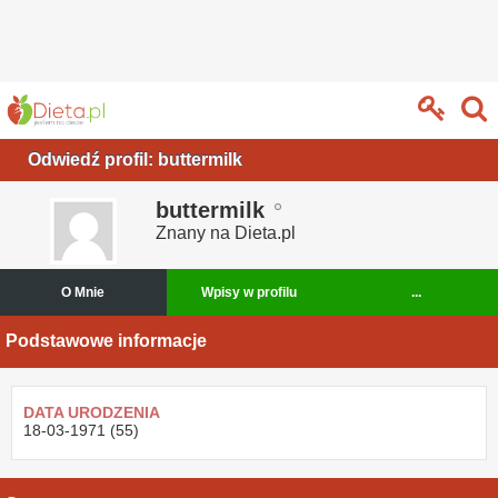
Odwiedź profil: buttermilk
buttermilk
Znany na Dieta.pl
O Mnie
Wpisy w profilu
...
Podstawowe informacje
DATA URODZENIA
18-03-1971 (55)