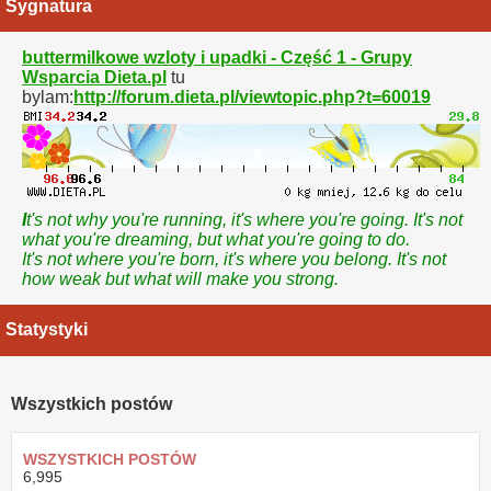
Sygnatura
buttermilkowe wzloty i upadki - Część 1 - Grupy
Wsparcia Dieta.pl
tu
bylam:
http://forum.dieta.pl/viewtopic.php?t=60019
I
t's not why you're running, it's where you're going. It's not
what you're dreaming, but what you're going to do.
It's not where you're born, it's where you belong. It's not
how weak but what will make you strong.
Statystyki
Wszystkich postów
WSZYSTKICH POSTÓW
6,995