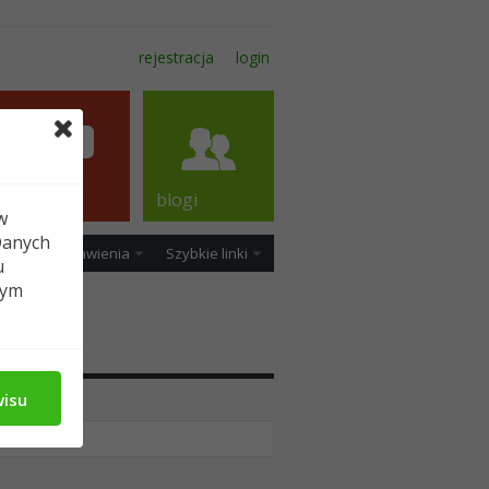
rejestracja
login
forum
blogi
w
Danych
ość
Ustawienia
Szybkie linki
u
tym
dia
wisu