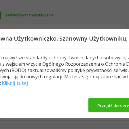
Zaawansowane wyszukiwanie
owna Użytkowniczko,
Szanowny Użytkowniku,
 o najwyższe standardy ochrony Twoich danych osobowych, 
u z wejściem w życie Ogólnego Rozporządzenia o Ochronie 
Nowe posty
FAQ
Kalendarz
Spełeczn
ych (RODO) zaktualizowaliśmy politykę prywatności serwis
wując ją do nowych regulacji. Możesz się z nią zapoznać w 
:
Kliknij tutaj
Costusia's Activity
O Mnie
Znajomi
Me
All
Costusia
Znajomi
Photos
Przejdź do ser
No Recent Activity