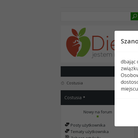
Szan
dbając
związk
Osobow
dostoso
Costusia
miejscu
Costusia
Nowy na forum
Posty użytkownika
Tematy użytkownika