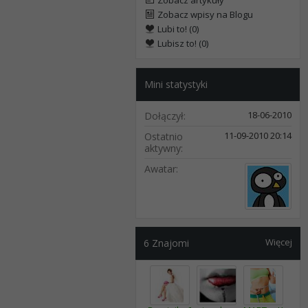
Zobacz artykuły
Zobacz wpisy na Blogu
Lubi to! (0)
Lubisz to! (0)
Mini statystyki
18-06-2010
Dołączył
11-09-2010
20:14
Ostatnio
aktywny
Awatar
Więcej
6
Znajomi