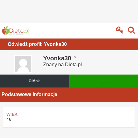
Odwiedź profil: Yvonka30
Yvonka30
Znany na Dieta.pl
O Mnie
...
Podstawowe informacje
WIEK
46