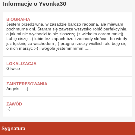
Informacje o Yvonka30
BIOGRAFIA
Jestem przedziwna, w zasadzie bardzo radosna, ale miewam
pochmurne dni. Staram się zawsze wszytsko robić perfekcyjnie,
a jak mi nie wychodzi to się złoszczę (z wiekeim coram mniej).
Lubię ciszę :-) lubie też zapach bzu i zachody słońca.. bo wtedy
już tęsknię za wschodem ;-) pragnę rzeczy wielkich ale boję się
o nich marzyć ;-) i wogóle jestemmmmm .....
LOKALIZACJA
Gliwice
ZAINTERESOWANIA
Angels... :-)
ZAWÓD
;-)
Sygnatura