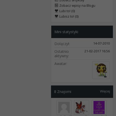
Zobacz artykuły
Zobacz wpisy na Blogu
Lubi to! (0)
Lubisz to! (0)
Mini statystyki
14-07-2010
Dołączył
21-02-2017
16:56
Ostatnio
aktywny
Awatar
Więcej
8
Znajomi