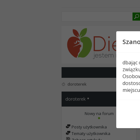
Szan
dbając
związk
Osobow
dostoso
doroterek
miejscu
doroterek
Nowy na forum
Posty użytkownika
Tematy użytkownika