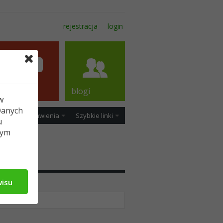
rejestracja
login
forum
blogi
w
Danych
ość
Ustawienia
Szybkie linki
u
tym
edia
wisu