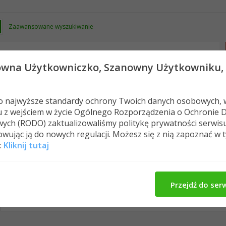
Zaawansowane wyszukiwanie
owna Użytkowniczko,
Szanowny Użytkowniku,
 o najwyższe standardy ochrony Twoich danych osobowych, 
u z wejściem w życie Ogólnego Rozporządzenia o Ochronie 
Nowe posty
FAQ
Kalendarz
Spełeczn
ych (RODO) zaktualizowaliśmy politykę prywatności serwis
wując ją do nowych regulacji. Możesz się z nią zapoznać w 
:
Kliknij tutaj
doroterek's Activity
O Mnie
Znajomi
M
All
doroterek
Znajomi
Photos
Przejdź do ser
No Recent Activity