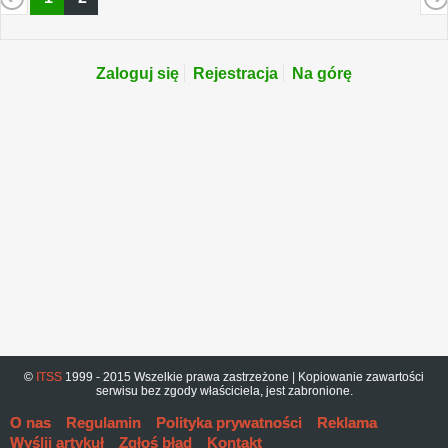
Zaloguj się
Rejestracja
Na górę
©
ITSS
1999 - 2015 Wszelkie prawa zastrzeżone | Kopiowanie zawartości
serwisu bez zgody właściciela, jest zabronione.
O nas
Regulamin
Polityka prywatności
Reklama
Wyślij artykuł
Zgłoś błąd
Kontakt