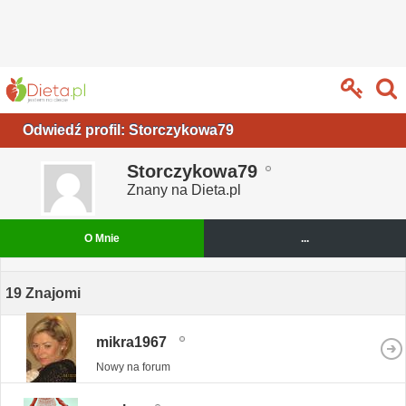
Odwiedź profil: Storczykowa79
Storczykowa79
Znany na Dieta.pl
O Mnie
...
19
Znajomi
mikra1967
Nowy na forum