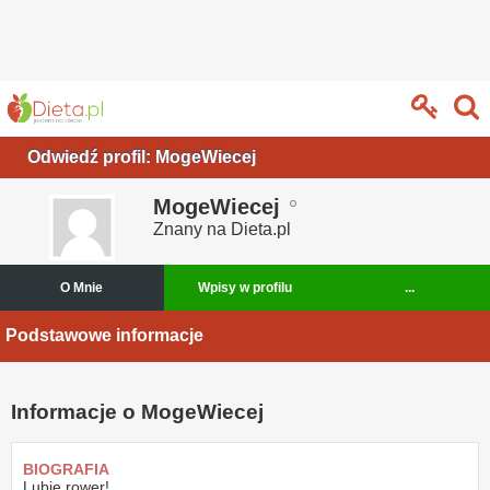
Odwiedź profil: MogeWiecej
MogeWiecej
Znany na Dieta.pl
O Mnie
Wpisy w profilu
...
Podstawowe informacje
Informacje o MogeWiecej
BIOGRAFIA
Lubię rower!