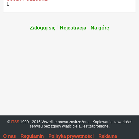
1
Zaloguj się
Rejestracja
Na górę
©
ITSS
1999 - 2015 Wszelkie prawa zastrzeżone | Kopiowanie zawartości
serwisu bez zgody właściciela, jest zabronione.
O nas
Regulamin
Polityka prywatności
Reklama