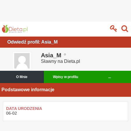
Odwiedź profil: Asia_M
Asia_M
Sławny na Dieta.pl
O Mnie
Wpisy w profilu
...
Podstawowe informacje
DATA URODZENIA
06-02