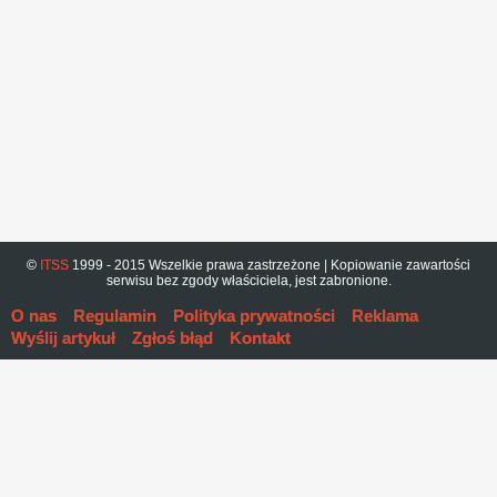
©
ITSS
1999 - 2015 Wszelkie prawa zastrzeżone | Kopiowanie zawartości
serwisu bez zgody właściciela, jest zabronione.
O nas
Regulamin
Polityka prywatności
Reklama
Wyślij artykuł
Zgłoś błąd
Kontakt