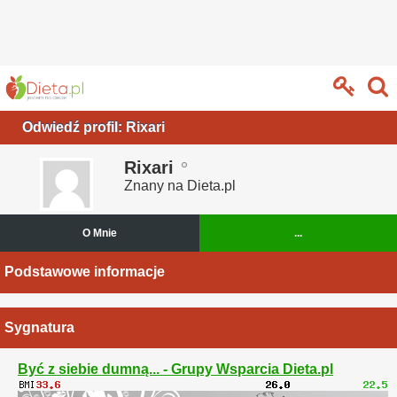
Odwiedź profil: Rixari
Rixari
Znany na Dieta.pl
O Mnie
...
Podstawowe informacje
Sygnatura
Być z siebie dumną... - Grupy Wsparcia Dieta.pl