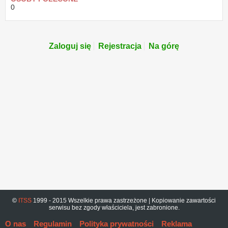
0
Zaloguj się
Rejestracja
Na górę
©
ITSS
1999 - 2015 Wszelkie prawa zastrzeżone | Kopiowanie zawartości
serwisu bez zgody właściciela, jest zabronione.
O nas
Regulamin
Polityka prywatności
Reklama