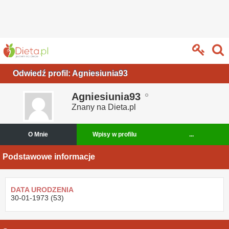
Odwiedź profil: Agniesiunia93
Agniesiunia93
Znany na Dieta.pl
O Mnie
Wpisy w profilu
...
Podstawowe informacje
DATA URODZENIA
30-01-1973 (53)