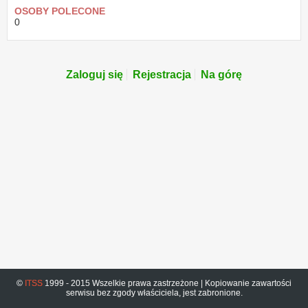
OSOBY POLECONE
0
Zaloguj się
Rejestracja
Na górę
©
ITSS
1999 - 2015 Wszelkie prawa zastrzeżone | Kopiowanie zawartości
serwisu bez zgody właściciela, jest zabronione.