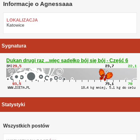
Informacje o Agnessaaa
LOKALIZACJA
Katowice
Sygnatura
Dukan drugi raz ...więc sadełko bój się bój - Część 6
Statystyki
Wszystkich postów