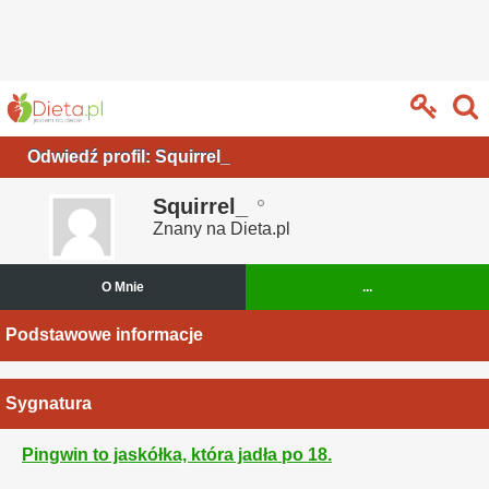
Odwiedź profil: Squirrel_
Squirrel_
Znany na Dieta.pl
O Mnie
...
Podstawowe informacje
Sygnatura
Pingwin to jaskółka, która jadła po 18.