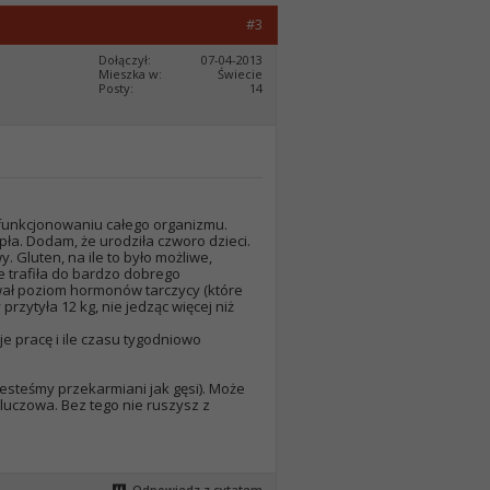
#3
Dołączył
07-04-2013
Mieszka w
Świecie
Posty
14
 funkcjonowaniu całego organizmu.
upła. Dodam, że urodziła czworo dzieci.
 Gluten, na ile to było możliwe,
e trafiła do bardzo dobrego
wał poziom hormonów tarczycy (które
rzytyła 12 kg, nie jedząc więcej niż
je pracę i ile czasu tygodniowo
esteśmy przekarmiani jak gęsi). Może
kluczowa. Bez tego nie ruszysz z
Odpowiedz z cytatem