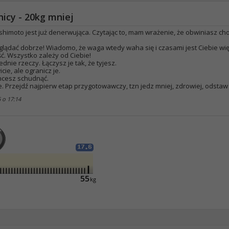
icy - 20kg mniej
himoto jest już denerwująca. Czytając to, mam wrażenie, że obwiniasz c
ądać dobrze! Wiadomo, że waga wtedy waha się i czasami jest Ciebie więc
ć. Wszystko zależy od Ciebie!
dnie rzeczy. Łączysz je tak, że tyjesz.
ie, ale ogranicz je.
chcesz schudnąć.
e. Przejdź najpierw etap przygotowawczy, tzn jedz mniej, zdrowiej, odstaw 
6 o
17:14