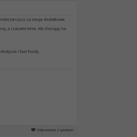
horobę tarczycy za swoje dodatkowe
ej, a czasami mnie. Ale chorując na
słodycze i fast foody.
Odpowiedz z cytatem