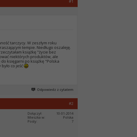
#1
nność tarczycy. W zeszłym roku
raszającym tempie. Niedługo oszaleję.
przeczytałam książkę "życie bez
akować niektórych produktów, ale
 do księgarni po książkę "Polska
 było co jeść
Odpowiedz z cytatem
#2
Dołączył
10-01-2014
Mieszka w
Polska
Posty
7