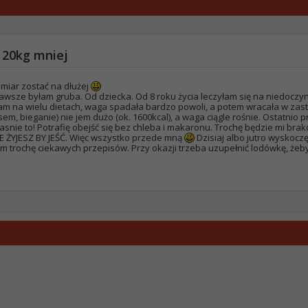
 20kg mniej
amiar zostać na dłużej
zawsze byłam gruba. Od dziecka. Od 8 roku życia leczyłam się na niedoczy
 na wielu dietach, waga spadała bardzo powoli, a potem wracała w zast
em, bieganie) nie jem dużo (ok. 1600kcal), a waga ciągle rośnie. Ostatnio 
łasnie to! Potrafię obejść się bez chleba i makaronu. Trochę będzie mi br
IE ŻYJESZ BY JEŚĆ. Więc wszystko przede mną
Dzisiaj albo jutro wyskoczę
m trochę ciekawych przepisów. Przy okazji trzeba uzupełnić lodówkę, żeby