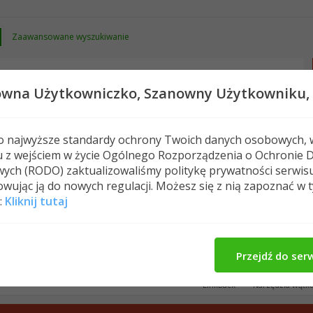
Zaawansowane wyszukiwanie
owna Użytkowniczko,
Szanowny Użytkowniku,
 o najwyższe standardy ochrony Twoich danych osobowych, 
u z wejściem w życie Ogólnego Rozporządzenia o Ochronie 
Nowe posty
FAQ
Kalendarz
Spełeczn
ych (RODO) zaktualizowaliśmy politykę prywatności serwis
wując ją do nowych regulacji. Możesz się z nią zapoznać w 
k odchudzania
Chudnąć bez pszenicy - 20kg mniej
:
Kliknij tutaj
nicy - 20kg mniej
Przejdź do ser
LinkBack
Narzędzia wątk