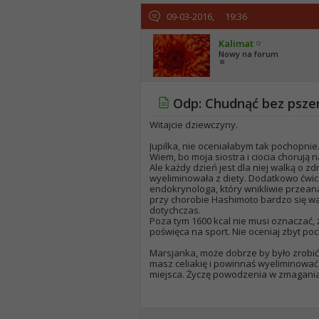
09-03-2016,
19:36
Kalimat
Nowy na forum
Odp: Chudnąć bez pszen
Witajcie dziewczyny.
Jupilka, nie oceniałabym tak pochopni
Wiem, bo moja siostra i ciocia chorują n
Ale każdy dzień jest dla niej walką o z
wyeliminowała z diety. Dodatkowo ćwicz
endokrynologa, który wnikliwie przea
przy chorobie Hashimoto bardzo się waha
dotychczas.
Poza tym 1600 kcal nie musi oznaczać, ż
poświęca na sport. Nie oceniaj zbyt po
Marsjanka, może dobrze by było zrobić 
masz celiakię i powinnaś wyeliminować 
miejsca. Życzę powodzenia w zmaganiac