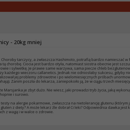
icy - 20kg mniej
e. Choroby tarczycy, a zwłaszcza Hashimoto, potrafią bardzo namieszać w
a tą chorobę. Ciocia jest bardzo otyła, natomiast siostra obecnie jest szcz
drowie i sylwetkę. Je prawie same warzywa, sama piecze chleb bezglutenowy.
y każdego wieczoru callanetics. Jednak nie odniosłaby sukcesu, gdyby ni
nalizował jej problemy zdrowotne i po wielomiesięcznych próbach unormo
ją). Zanim poszła do lekarza, zaniepokoiło ją, że w ciągu trzech miesięcy p
e Marsjanka je zbyt dużo. Nie wiesz, jaki prowadzi tryb życia, jaką wykonu
chopnie i surowo.
testy na alergie pokarmowe, zwłaszcza na nietolerancję glutenu (którym j
gluten z diety? A może lekarz źle dobrał Ci leki? Odpowiednia dawka jest 
h z wagą i w walce o zdrowie.