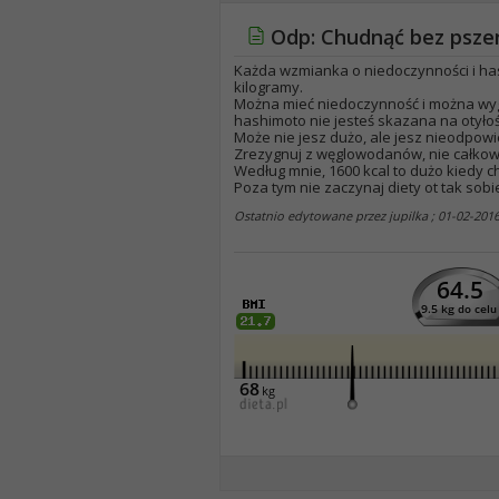
Odp: Chudnąć bez pszen
Każda wzmianka o niedoczynności i has
kilogramy.
Można mieć niedoczynność i można wygl
hashimoto nie jesteś skazana na otyłoś
Może nie jesz dużo, ale jesz nieodpowie
Zrezygnuj z węglowodanów, nie całkowic
Według mnie, 1600 kcal to dużo kiedy 
Poza tym nie zaczynaj diety ot tak sobi
Ostatnio edytowane przez jupilka ; 01-02-201