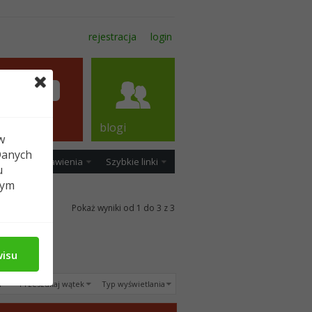
rejestracja
login
forum
blogi
w
Danych
ość
Ustawienia
Szybkie linki
u
tym
Pokaż wyniki od 1 do 3 z 3
wisu
u
Przeszukaj wątek
Typ wyświetlania