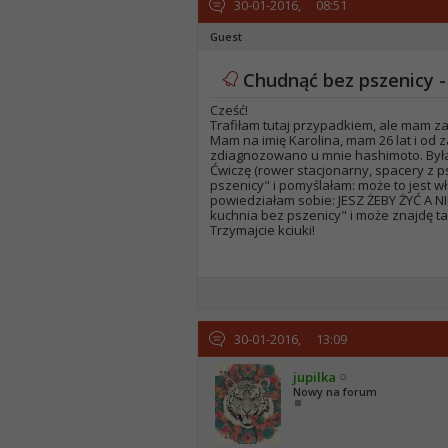
30-01-2016,
08:51
Guest
Chudnąć bez pszenicy -
Cześć!
Trafiłam tutaj przypadkiem, ale mam z
Mam na imię Karolina, mam 26 lat i od 
zdiagnozowano u mnie hashimoto. Byłam
Ćwiczę (rower stacjonarny, spacery z ps
pszenicy" i pomyślałam: może to jest w
powiedziałam sobie: JESZ ŻEBY ŻYĆ A N
kuchnia bez pszenicy" i może znajdę ta
Trzymajcie kciuki!
30-01-2016,
13:09
jupilka
Nowy na forum