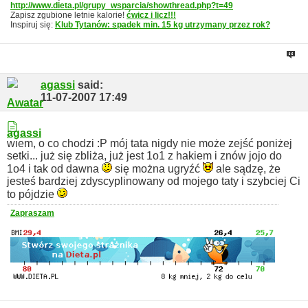
http://www.dieta.pl/grupy_wsparcia/showthread.php?t=49
Zapisz zgubione letnie kalorie!
ćwicz i licz!!!
Inspiruj się:
Klub Tytanów: spadek min. 15 kg utrzymany przez rok?
agassi
said:
11-07-2007
17:49
wiem, o co chodzi :P mój tata nigdy nie może zejść poniżej
setki... już się zbliża, już jest 1o1 z hakiem i znów jojo do
1o4 i tak od dawna
się można ugryźć
ale sądzę, że
jesteś bardziej zdyscyplinowany od mojego taty i szybciej Ci
to pójdzie
Zapraszam