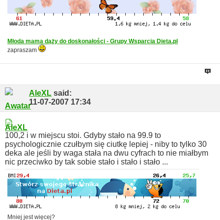
Młoda mama dąży do doskonałości - Grupy Wsparcia Dieta.pl
zapraszam
AleXL
said:
11-07-2007
17:34
100,2 i w miejscu stoi. Gdyby stało na 99.9 to
psychologicznie czułbym się ciutkę lepiej - niby to tylko 30
deka ale jeśli by waga stała na dwu cyfrach to nie miałbym
nic przeciwko by tak sobie stało i stało i stało ...
Mniej jest więcej?