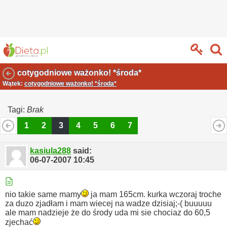
cotygodniowe ważonko! *środa*
Wątek:
cotygodniowe ważonko! *środa*
Tagi:
Brak
1
2
3
4
5
6
7
kasiula288
said:
06-07-2007
10:45
nio takie same mamy
ja mam 165cm.
kurka wczoraj troche
za duzo zjadłam i mam wiecej na wadze dzisiaj;-( buuuuu
ale mam nadzieje że do środy uda mi sie chociaz do 60,5
zjechać