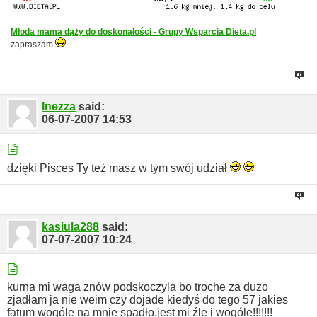
Młoda mama dąży do doskonałości - Grupy Wsparcia Dieta.pl
zapraszam
Inezza
said:
06-07-2007
14:53
dzięki Pisces
Ty też masz w tym swój udział
kasiula288
said:
07-07-2007
10:24
kurna mi waga znów podskoczyla bo troche za duzo
zjadłam
ja nie weim czy dojade kiedyś do tego 57
jakies
fatum wogóle na mnie spadło.jest mi źle i wogóle!!!!!!!