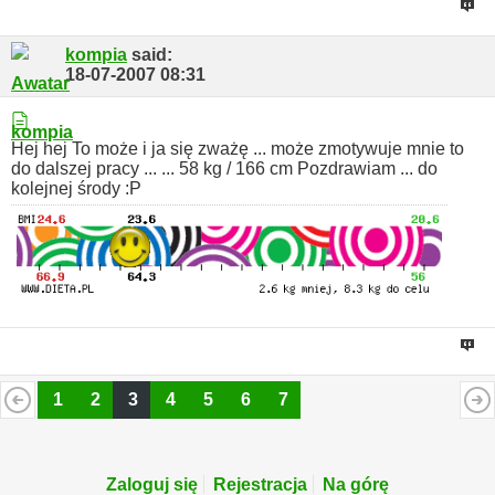
kompia
said:
18-07-2007
08:31
Hej hej
To może i ja się zważę ... może zmotywuje mnie to
do dalszej pracy ...
... 58 kg / 166 cm
Pozdrawiam ... do
kolejnej środy :P
1
2
3
4
5
6
7
Zaloguj się
Rejestracja
Na górę