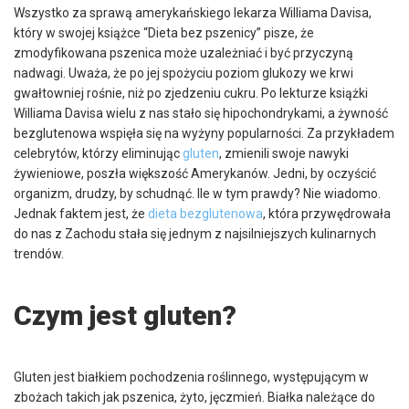
Wszystko za sprawą amerykańskiego lekarza Williama Davisa,
który w swojej książce “Dieta bez pszenicy” pisze, że
zmodyfikowana pszenica może uzależniać i być przyczyną
nadwagi. Uważa, że po jej spożyciu poziom glukozy we krwi
gwałtowniej rośnie, niż po zjedzeniu cukru. Po lekturze książki
Williama Davisa wielu z nas stało się hipochondrykami, a żywność
bezglutenowa wspięła się na wyżyny popularności. Za przykładem
celebrytów, którzy eliminując
gluten
, zmienili swoje nawyki
żywieniowe, poszła większość Amerykanów. Jedni, by oczyścić
organizm, drudzy, by schudnąć. Ile w tym prawdy? Nie wiadomo.
Jednak faktem jest, że
dieta bezglutenowa
, która przywędrowała
do nas z Zachodu stała się jednym z najsilniejszych kulinarnych
trendów.
Czym jest gluten?
Gluten jest białkiem pochodzenia roślinnego, występującym w
zbożach takich jak pszenica, żyto, jęczmień. Białka należące do