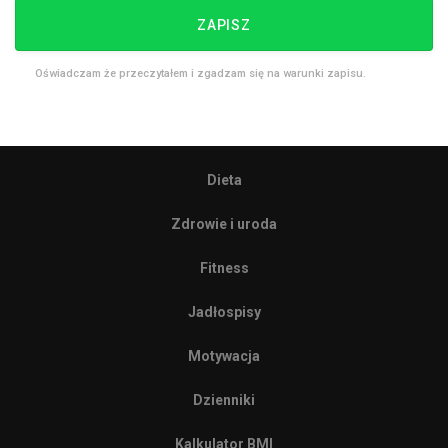
ZAPISZ
Oświadczam że przeczytałem i zgadzam się na warunki zapisu.
Dieta
Zdrowie i uroda
Fitness
Jadłospisy
Motywacja
Dzienniki
Kalkulator BMI