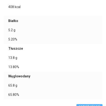
408
kcal
Białko
5.2
g
5.20%
Tłuszcze
13.8
g
13.80%
Węglowodany
65.8
g
65.80%