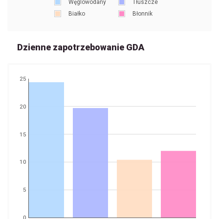
Węglowodany
Tłuszcze
Białko
Błonnik
Dzienne zapotrzebowanie GDA
25
20
15
10
5
0