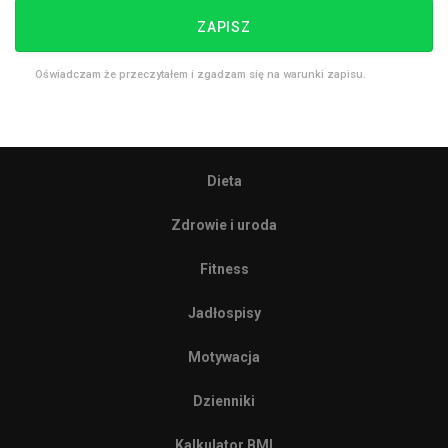
ZAPISZ
Oświadczam że przeczytałem i zgadzam się na warunki zapisu.
Dieta
Zdrowie i uroda
Fitness
Jadłospisy
Motywacja
Dzienniki
Kalkulator BMI