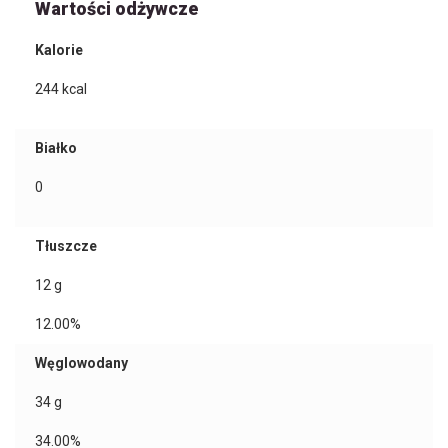
Wartości odżywcze
Kalorie
244
kcal
Białko
0
Tłuszcze
12
g
12.00%
Węglowodany
34
g
34.00%