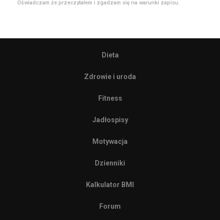
Oświadczam że przeczytałem i zgadzam się na warunki zapisu.
Dieta
Zdrowie i uroda
Fitness
Jadłospisy
Motywacja
Dzienniki
Kalkulator BMI
Forum