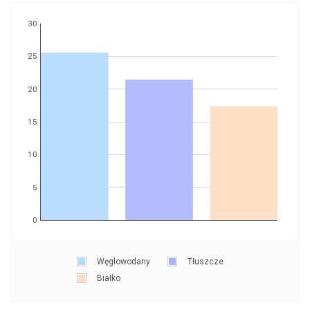
30
25
20
15
10
5
0
Węglowodany
Tłuszcze
Białko