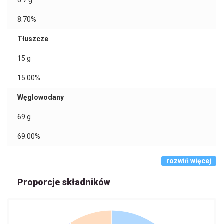
8.7
g
8.70%
Tłuszcze
15
g
15.00%
Węglowodany
69
g
69.00%
rozwiń więcej
Proporcje składników