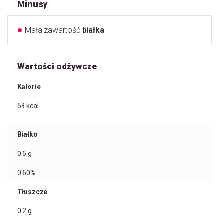
Minusy
Mała zawartość
białka
Wartości odżywcze
Kalorie
58
kcal
Białko
0.6
g
0.60%
Tłuszcze
0.2
g