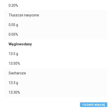
0.20%
Tłuszcze nasycone
0.05
g
0.05%
Węglowodany
13.5
g
13.50%
Sacharoza
13.3
g
13.30%
rozwiń więcej