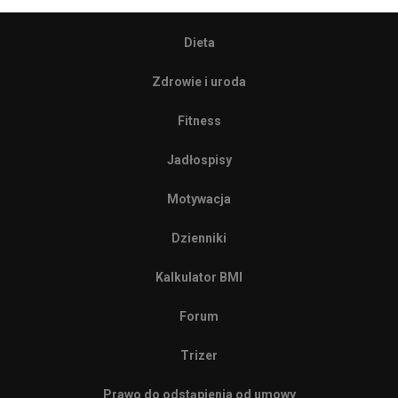
Dieta
Zdrowie i uroda
Fitness
Jadłospisy
Motywacja
Dzienniki
Kalkulator BMI
Forum
Trizer
Prawo do odstąpienia od umowy