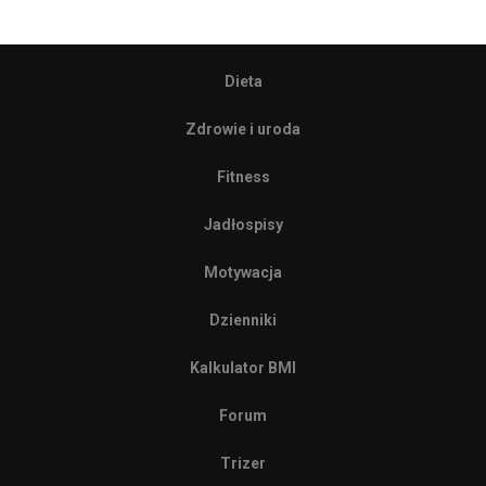
Dieta
Zdrowie i uroda
Fitness
Jadłospisy
Motywacja
Dzienniki
Kalkulator BMI
Forum
Trizer