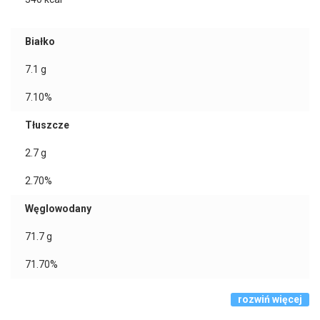
Białko
7.1
g
7.10%
Tłuszcze
2.7
g
2.70%
Węglowodany
71.7
g
71.70%
rozwiń więcej