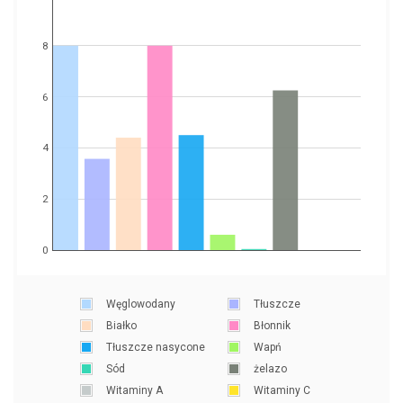
8
6
4
2
0
Węglowodany
Tłuszcze
Białko
Błonnik
Tłuszcze nasycone
Wapń
Sód
żelazo
Witaminy A
Witaminy C