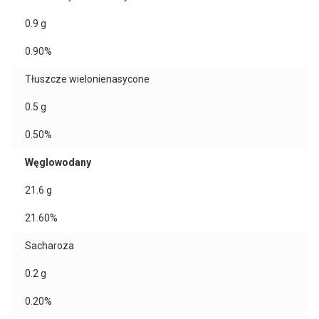
0.9
g
0.90%
Tłuszcze wielonienasycone
0.5
g
0.50%
Węglowodany
21.6
g
21.60%
Sacharoza
0.2
g
0.20%