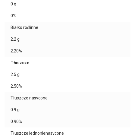
0
g
0%
Białko roślinne
2.2
g
2.20%
Tłuszcze
2.5
g
2.50%
Tłuszcze nasycone
0.9
g
0.90%
Tłuszcze jednonienasycone