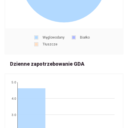
Węglowodany
Białko
Tłuszcze
Dzienne zapotrzebowanie GDA
5.0
4.0
3.0