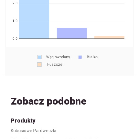
2.0
1.0
0.0
Węglowodany
Białko
Tłuszcze
Zobacz podobne
Produkty
Kubusiowe Paróweczki