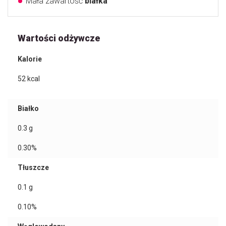
Mała zawartość
białka
Wartości odżywcze
Kalorie
52
kcal
Białko
0.3
g
0.30%
Tłuszcze
0.1
g
0.10%