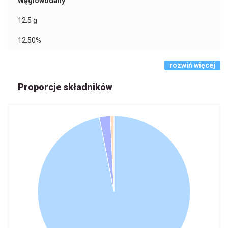
Węglowodany
12.5
g
12.50%
rozwiń więcej
Proporcje składników