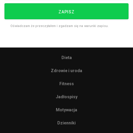
ZAPISZ
Oświadczam że przeczytałem i zgadzam się na warunki zapisu.
Dieta
Zdrowie i uroda
Fitness
Jadłospisy
Motywacja
Dzienniki