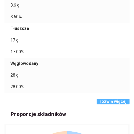
3.6
g
3.60%
Tłuszcze
17
g
17.00%
Węglowodany
28
g
28.00%
rozwiń więcej
Proporcje składników