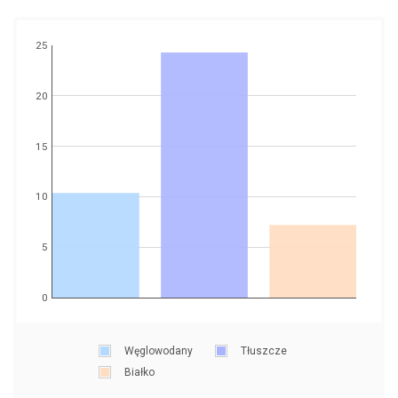
25
20
15
10
5
0
Węglowodany
Tłuszcze
Białko