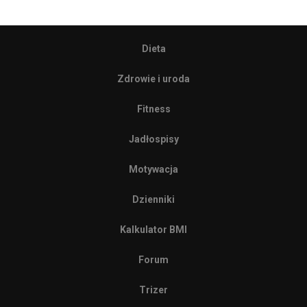
Dieta
Zdrowie i uroda
Fitness
Jadłospisy
Motywacja
Dzienniki
Kalkulator BMI
Forum
Trizer