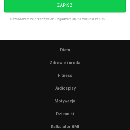
ZAPISZ
Oświadczam że przeczytałem i zgadzam się na warunki zapisu.
Dieta
Zdrowie i uroda
Fitness
Jadłospisy
Motywacja
Dzienniki
Kalkulator BMI