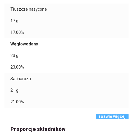
Tłuszcze nasycone
17
g
17.00%
Węglowodany
23
g
23.00%
Sacharoza
21
g
21.00%
rozwiń więcej
Proporcje składników