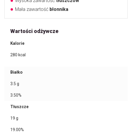
Wysoka zawartość
tłuszczów
Mała zawartość
błonnika
Wartości odżywcze
Kalorie
280
kcal
Białko
3.5
g
3.50%
Tłuszcze
19
g
19.00%