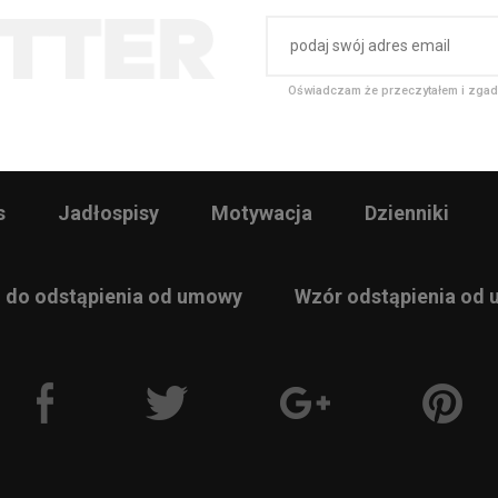
Oświadczam że przeczytałem i zgad
s
Jadłospisy
Motywacja
Dzienniki
 do odstąpienia od umowy
Wzór odstąpienia od