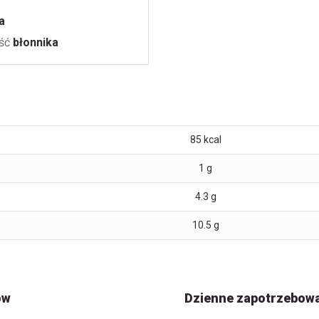
a
ość
błonnika
85
kcal
1
g
4.3
g
10.5
g
ów
Dzienne zapotrzebow