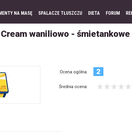
MENTY NA MASĘ
SPALACZE TŁUSZCZU
DIETA
FORUM
RE
a Cream waniliowo - śmietankowe
2
Ocena ogólna:
Średnia ocena: