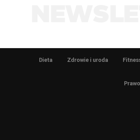
Dieta
Zdrowie i uroda
Fitnes
Prawo