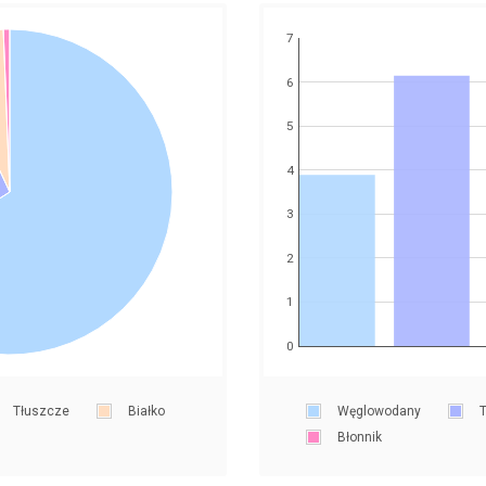
7
6
5
4
3
2
1
0
Tłuszcze
Białko
Węglowodany
T
Błonnik