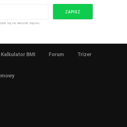
ZAPISZ
zam się na warunki zapisu.
Kalkulator BMI
Forum
Trizer
 umowy