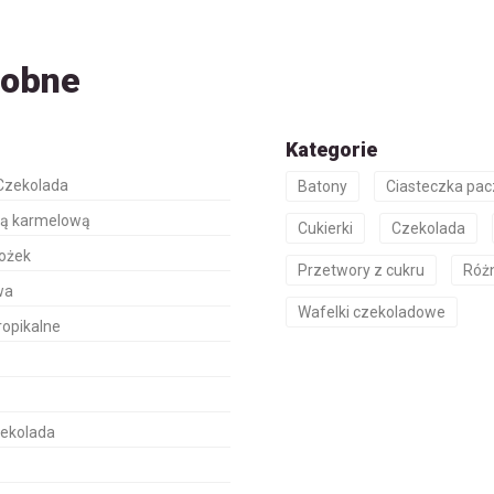
dobne
Kategorie
Czekolada
Batony
Ciasteczka pa
wą karmelową
Cukierki
Czekolada
rożek
Przetwory z cukru
Róż
wa
Wafelki czekoladowe
ropikalne
zekolada