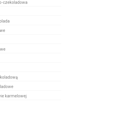
o-czekoladowa
kolada
owe
owe
ekoladową
oladowe
ie karmelowej