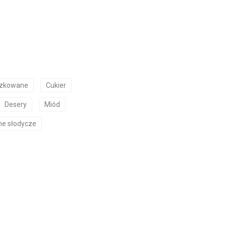
czkowane
Cukier
Desery
Miód
ne słodycze