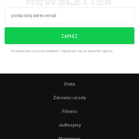
ZAPISZ
Oświadczam że przeczytałem i zgadzam się na warunki zapisu.
Dieta
Zdrowie i uroda
Fitness
Jadłospisy
Motywacja