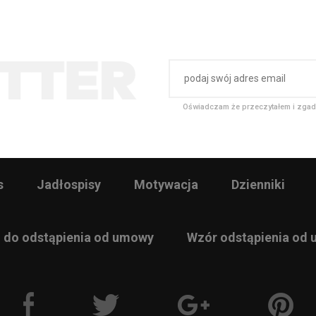
Oświadczam że przeczytałem i zgad
s
Jadłospisy
Motywacja
Dzienniki
 do odstąpienia od umowy
Wzór odstąpienia od