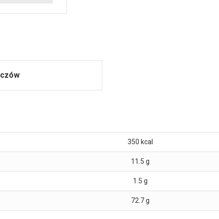
zczów
350
kcal
11.5
g
1.5
g
72.7
g