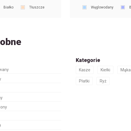
Białko
Tłuszcze
Węglowodany
B
dobne
Kategorie
owany
Kasze
Kiełki
Mąka
y
Płatki
Ryż
ny
zony
9