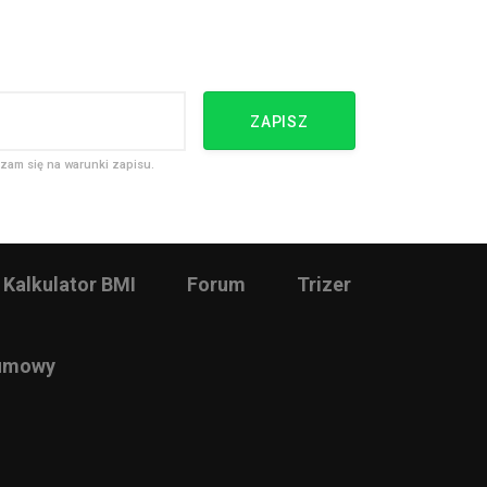
ZAPISZ
zam się na warunki zapisu.
Kalkulator BMI
Forum
Trizer
 umowy