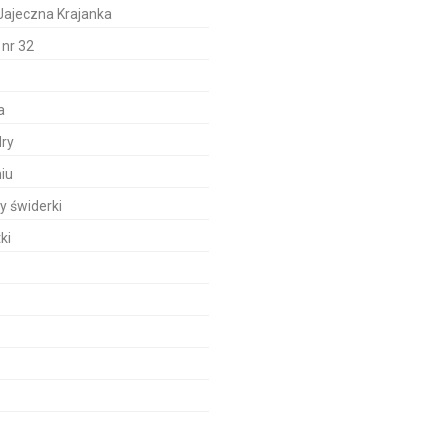
ajeczna Krajanka
nr 32
a
dry
iu
 świderki
ki