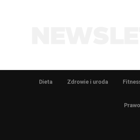
Dieta
Zdrowie i uroda
Fitnes
Prawo