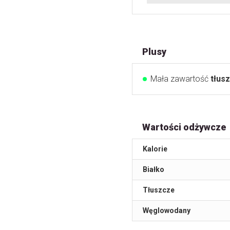
Plusy
Mała zawartość
tłus
Wartości odżywcze
Kalorie
Białko
Tłuszcze
Węglowodany