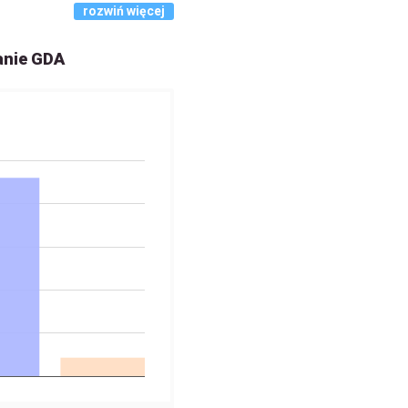
rozwiń więcej
anie GDA