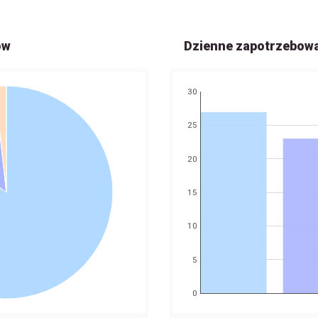
ów
Dzienne zapotrzebow
30
25
20
15
10
5
0