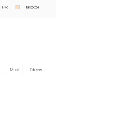
iałko
Tłuszcze
Musli
Otręby