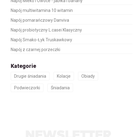
Napój Mleko i Owoce - jabłka i banany
Napój multiwitamina 10 witamin
Napój pomarańczowy Danviva
Napój probiotyczny L.casei Klasyczny
Napój Smako-Łyk Truskawkowy
Napój z czarnej porzeczki
Kategorie
Drugie śniadania
Kolacje
Obiady
Podwieczorki
Śniadania