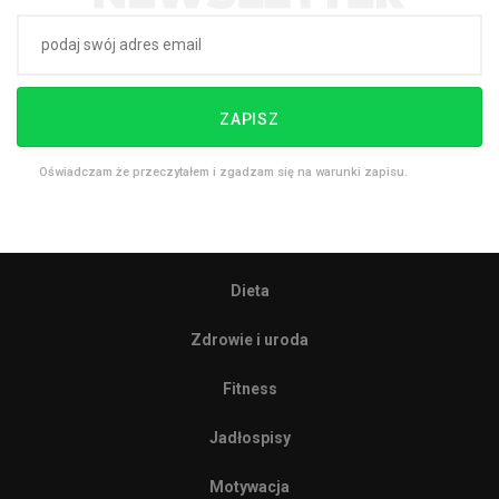
ZAPISZ
Oświadczam że przeczytałem i zgadzam się na warunki zapisu.
Dieta
Zdrowie i uroda
Fitness
Jadłospisy
Motywacja