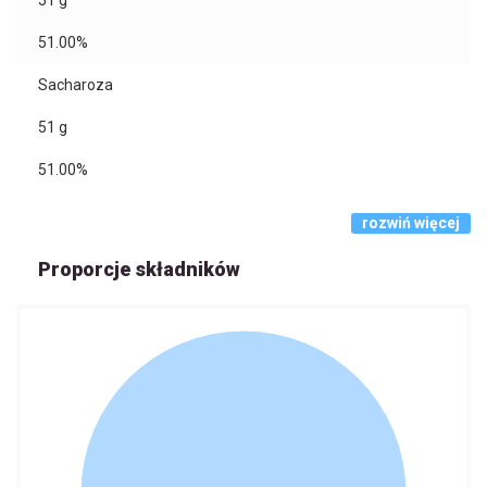
51
g
51.00%
Sacharoza
51
g
51.00%
rozwiń więcej
Proporcje składników