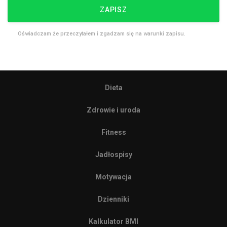
ZAPISZ
Oświadczam że przeczytałem i zgadzam się na warunki zapisu.
Dieta
Zdrowie i uroda
Fitness
Jadłospisy
Motywacja
Dzienniki
Kalkulator BMI