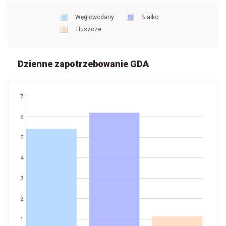
Węglowodany
Białko
Tłuszcze
Dzienne zapotrzebowanie GDA
7
6
5
4
3
2
1