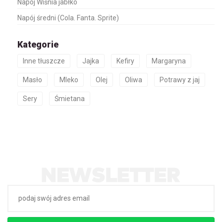
Napój Wiśnia jabłko
Napój średni (Cola. Fanta. Sprite)
Kategorie
Inne tłuszcze
Jajka
Kefiry
Margaryna
Masło
Mleko
Olej
Oliwa
Potrawy z jaj
Sery
Śmietana