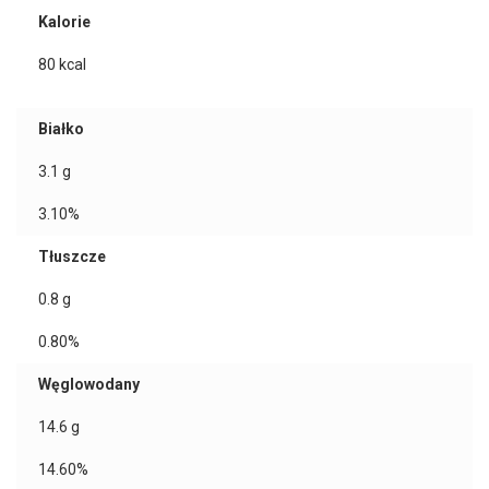
Kalorie
80
kcal
Białko
3.1
g
3.10%
Tłuszcze
0.8
g
0.80%
Węglowodany
14.6
g
14.60%