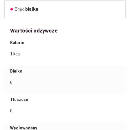
Brak
białka
Wartości odżywcze
Kalorie
1
kcal
Białko
0
Tłuszcze
0
Węglowodany