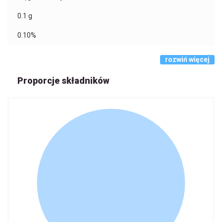
0.1
g
0.10%
rozwiń więcej
Proporcje składników