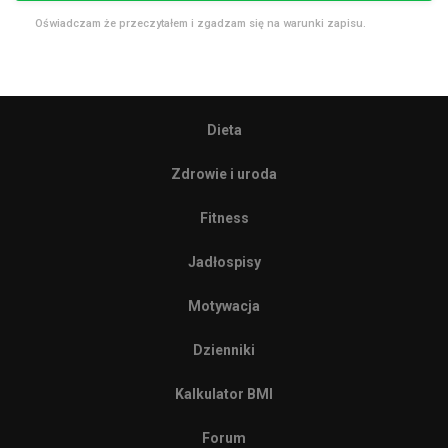
Oświadczam że przeczytałem i zgadzam się na warunki zapisu.
Dieta
Zdrowie i uroda
Fitness
Jadłospisy
Motywacja
Dzienniki
Kalkulator BMI
Forum