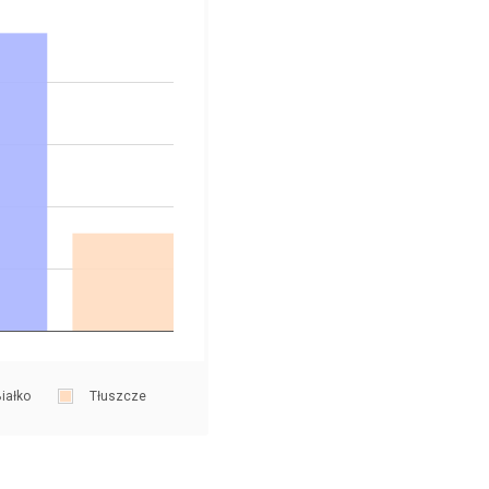
iałko
Tłuszcze