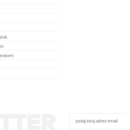
m
znik
em
znikiem