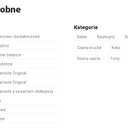
dobne
Kategorie
tenowe i bezlaktozowe
Babki
Biszkopty
B
 zbóż
Ciasta kruche
Keks
nner balance
Różne ciasta
Torty
pszenne
rniste Original
rniste Original
arniste z sezamem delikatess
e
owe
jne