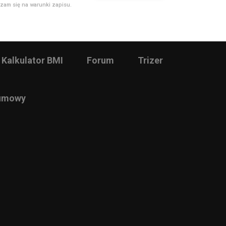
zam się na warunki zapisu.
Kalkulator BMI
Forum
Trizer
 umowy