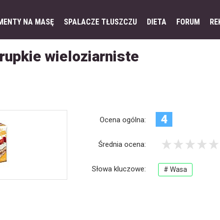
MENTY NA MASĘ
SPALACZE TŁUSZCZU
DIETA
FORUM
RE
upkie wieloziarniste
4
Ocena ogólna:
Średnia ocena:
Słowa kluczowe:
# Wasa