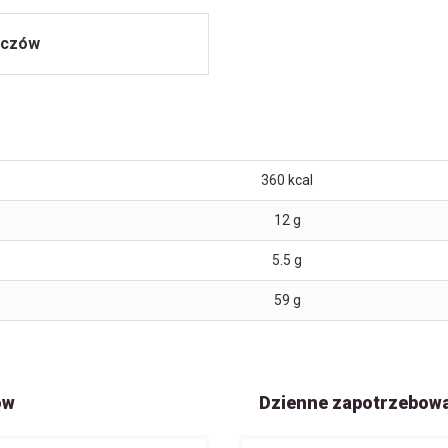
zczów
360
kcal
12
g
5.5
g
59
g
ów
Dzienne zapotrzebow