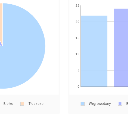
25
20
15
10
5
0
Białko
Tłuszcze
Węglowodany
B