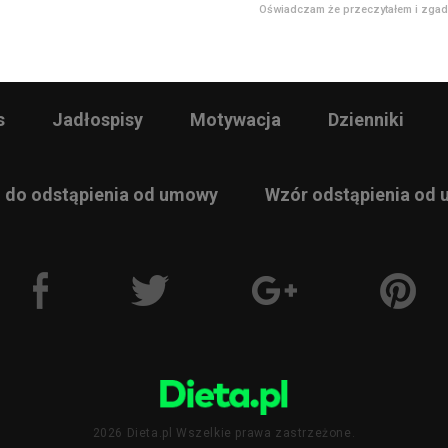
Oświadczam że przeczytałem i zgad
s
Jadłospisy
Motywacja
Dzienniki
 do odstąpienia od umowy
Wzór odstąpienia od
2026 Dieta.pl Wszelkie prawa zastrzeżone.